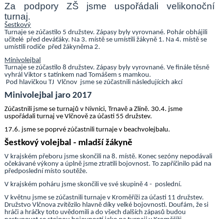
Za podpory ZŠ jsme uspořádali velikonoční
turnaj.
Šestkový
Turnaje se zúčastilo 5 družstev. Zápasy byly vyrovnané. Pohár obhájili
učitelé před deváťáky. Na 3. místě se umístili žákyně 1. Na 4. místě se
umístili rodiče před žákyněma 2.
Minivolejbal
Turnaje se zúčastilo 8 družstev. Zápasy byly vyrovnané. Ve finále těsně
vyhrál Viktor s tatínkem nad Tomášem s mamkou.
Pod hlavičkou TJ Vlčnov jsme se zúčastnili následujících akcí
Minivolejbal jaro 2017
Zúčastnili jsme se turnajů v Nivnici, Trnavě a Zlíně. 30.4. jsme
uspořádali turnaj ve Vlčnově za účasti 55 družstev.
17.6. jsme se poprvé zúčastnili turnaje v beachvolejbalu.
Šestkový volejbal - mladší žákyně
V krajském přeboru jsme skončili na 8. místě. Konec sezóny nepodávali
očekávané výkony a úplně jsme ztratili bojovnost. To zapříčinilo pád na
předposlední místo soutěže.
V krajském poháru jsme skončili ve své skupině 4 - poslední.
V květnu jsme se zúčastnili turnaje v Kroměříži za účasti 11 družstev.
Družstvo Vlčnova zvítězilo hlavně díky velké bojovnosti. Doufám, že si
hráči a hráčky toto uvědomili a do všech dalších zápasů budou