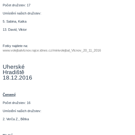
Počet družstev: 17
Umístění našich družstev:
5. Sabina, Katka
13. David, Viktor
Fotky najdete na:
www.volejbalvlcnov.rajce.idnes.cz/minivolejbal_Vlcnov_20_11_2016
Uherské
Hradiště
18.12.2016
Červený
Počet družstev: 16
Umístění našich družstev:
2. Verča Z., Bětka