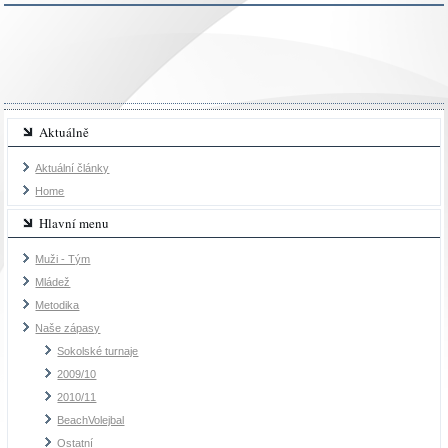
Aktuálně
Aktuální články
Home
Hlavní menu
Muži - Tým
Mládež
Metodika
Naše zápasy
Sokolské turnaje
2009/10
2010/11
BeachVolejbal
Ostatní