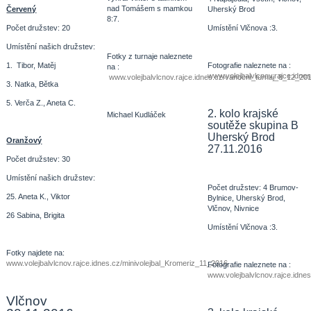
nad Tomášem s mamkou
Červený
Uherský Brod
8:7.
Počet družstev: 20
Umístění Vlčnova :3.
Umístění našich družstev:
Fotky z turnaje naleznete
1. Tibor, Matěj
Fotografie naleznete na :
na :
www.volejbalvlcnov.rajce.id
www.volejbalvlcnov.rajce.idnes.cz/vanocni_turnaj_8_12_20
3. Natka, Bětka
5. Verča Z., Aneta C.
2. kolo krajské
Michael Kudláček
soutěže skupina B
Uherský Brod
Oranžový
27.11.2016
Počet družstev: 30
Umístění našich družstev:
Počet družstev: 4 Brumov-
25. Aneta K., Viktor
Bylnice, Uherský Brod,
Vlčnov, Nivnice
26 Sabina, Brigita
Umístění Vlčnova :3.
Fotky najdete na:
www.volejbalvlcnov.rajce.idnes.cz/minivolejbal_Kromeriz_11_2016
Fotografie naleznete na :
www.volejbalvlcnov.rajce.i
Vlčnov