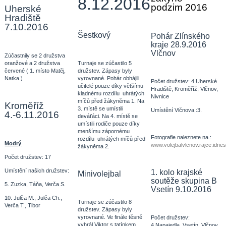
8.12.2016
podzim 2016
Uherské
Hradiště
7.10.2016
Šestkový
Pohár Zlínského
kraje 28.9.2016
Vlčnov
Zúčastnily se 2 družstva
oranžové a 2 družstva
Turnaje se zúčastilo 5
červené ( 1. místo Matěj,
družstev. Zápasy byly
Natka )
vyrovnané. Pohár obhájili
Počet družstev: 4 Uherské
učitelé pouze díky většímu
Hradiště, Kroměříž, Vlčnov,
kladnému rozdílu uhrátých
Nivnice
míčů před žákyněma 1. Na
Kroměříž
3. místě se umístili
Umístění Vlčnova :3.
4.-6.11.2016
deváťáci. Na 4. místě se
umístili rodiče pouze díky
menšímu zápornému
Fotografie naleznete na :
rozdílu uhrátých míčů před
Modrý
www.volejbalvlcnov.rajce.idn
žákyněma 2.
Počet družstev: 17
Umístění našich družstev:
1. kolo krajské
Minivolejbal
soutěže skupina B
5. Zuzka, Táňa, Verča S.
Vsetín 9.10.2016
10. Julča M., Julča Ch.,
Turnaje se zúčastilo 8
Verča T., Tibor
družstev. Zápasy byly
vyrovnané. Ve finále těsně
Počet družstev:
vyhrál Viktor s tatínkem
4 Napajedla, Vsetín, Vlčnov,