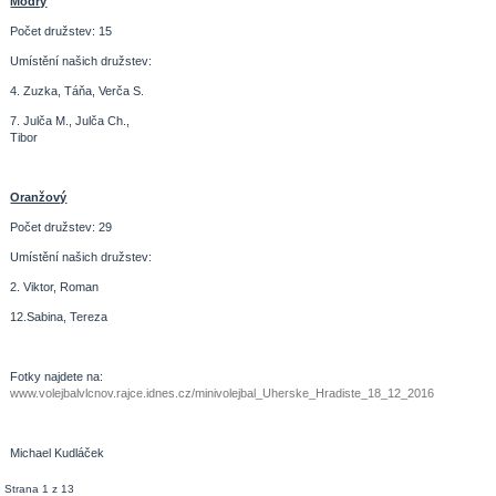
Modrý
Počet družstev: 15
Umístění našich družstev:
4. Zuzka, Táňa, Verča S.
7. Julča M., Julča Ch.,
Tibor
Oranžový
Počet družstev: 29
Umístění našich družstev:
2. Viktor, Roman
12.Sabina, Tereza
Fotky najdete na:
www.volejbalvlcnov.rajce.idnes.cz/minivolejbal_Uherske_Hradiste_18_12_2016
Michael Kudláček
Strana 1 z 13