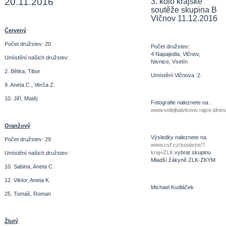
20.11.2016
3. kolo krajské
soutěže skupina B
Vlčnov 11.12.2016
Červený
Počet družstev: 20
Počet družstev:
4 Napajedla, Vlčnov,
Umístění našich družstev:
Nivnice, Vsetín
2. Bětka, Tibor
Umístění Vlčnova :2.
9. Aneta C., Verča Z.
10. Jiří, Matěj
Fotografie naleznete na :
www.volejbalvlcnov.rajce.id
Oranžový
Výsledky naleznete na
Počet družstev: 29
www.cvf.cz/souteze/?
kraj=ZLK
vybrat skupinu
Umístění našich družstev:
Mladší žákyně ZLK-ZKYM
10. Sabina, Aneta C.
12. Viktor, Aneta K.
Michael Kudláček
25. Tomáš, Roman
Žlutý