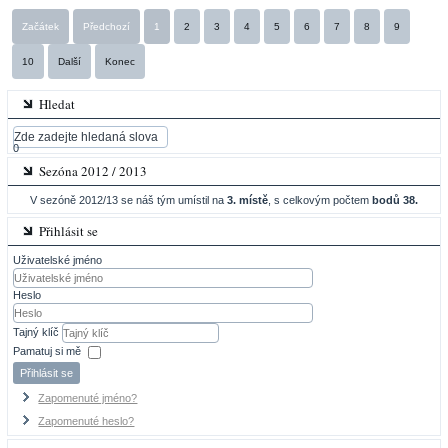
Začátek
Předchozí
1
2
3
4
5
6
7
8
9
10
Další
Konec
Hledat
0
Sezóna 2012 / 2013
V sezóně 2012/13 se náš tým umístil na
3. místě
, s celkovým počtem
bodů 38.
Přihlásit se
Uživatelské jméno
Heslo
Tajný klíč
Pamatuj si mě
Přihlásit se
Zapomenuté jméno?
Zapomenuté heslo?