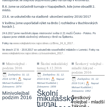
nastupovat se stejnou bojovností jako na turnaji v Kroměříži.
8.6. jsme se zúčastnili turnaje v Napajedlech, kde jsme obsadili 2.
místo.
23.6. se uskutečnilo na stadioně ukončení sezóny 2016/2017
V květnu jsme uspořádali výlet na Brdo ( rozhledna v Buchlovských
horách ).
24.6.2017 jsme navštívili zápas mistrovství světa U 21 mužů Česko - Polsko. Po
zápase jsme shlédli závěrečný ohňostroj v Brně na Špilberku.
Fotky na
www.volejbalvlcnov.rajce.idnes.cz/Brno_24_6_2017
.
Ve dnech 17.8. - 20.8.2017 se uskutečnilo soustředění mládeže v Lomnici. Fotky na
www.volejbalvlcnov.rajce.idnes.cz/soustredeni_2017
.
Minivolejbal -
Školní mikulášský
Šestkový volejbal -
podzim 2016
turnaj 8.12.2016
mladší žákyně -
podzim 2016
Zveřejněno: 31. 12.
Zveřejněno: 31. 12.
2016 12:58
|
Napsal
2016 6:04
|
Napsal
Zveřejněno: 31. 12.
Michael Kudláček
|
Michael Kudláček
|
2016 5:14
|
Napsal
Zobrazeno: 1874
Zobrazeno: 1856
Michael Kudláček
|
Školní
Zobrazeno: 1862
Minivolejbal
mikulášský
podzim 2016
Šestkový
turnaj
volejbal - mladší
žákyně -