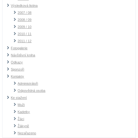
Výsledková listina
2007 / 08
2008 / 09
2009 / 10
2010 / 11
2011 / 12
Fotogalerie
Návštěvní kniha
Odkazy
Sponzoři
Kontakty
Administrátoři
Odpovědná osoba
Ke stažení
Muži
Kadetky
Žáci
Žákyně
Nezařazeno