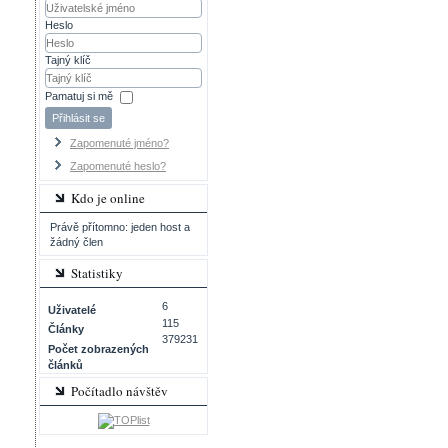
Heslo
Tajný klíč
Pamatuj si mě
Přihlásit se
Zapomenuté jméno?
Zapomenuté heslo?
Kdo je online
Právě přítomno: jeden host a
žádný člen
Statistiky
6
Uživatelé
115
Články
379231
Počet zobrazených
článků
Počítadlo návštěv