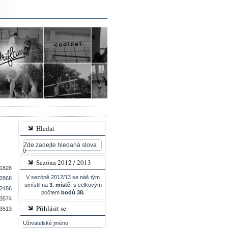
Hledat
0
Sezóna 2012 / 2013
 1828
V sezóně 2012/13 se náš tým
 2868
umístil na
3. místě
, s celkovým
 2486
počtem
bodů 38.
 3574
Přihlásit se
 3513
Uživatelské jméno