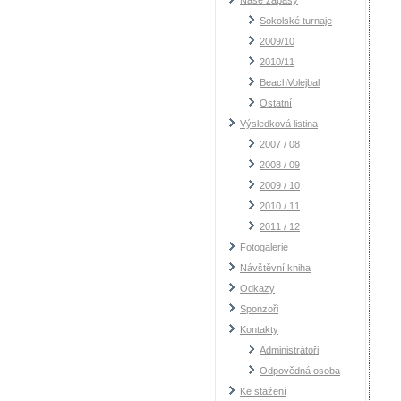
Naše zápasy
Sokolské turnaje
2009/10
2010/11
BeachVolejbal
Ostatní
Výsledková listina
2007 / 08
2008 / 09
2009 / 10
2010 / 11
2011 / 12
Fotogalerie
Návštěvní kniha
Odkazy
Sponzoři
Kontakty
Administrátoři
Odpovědná osoba
Ke stažení