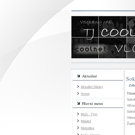
Aktuálně
Sok
Zob
Aktuální články
Titul
Home
Sokol
Hlavní menu
Vlčno
Sokol
Muži - Tým
Vánoč
Mládež
Župní
Metodika