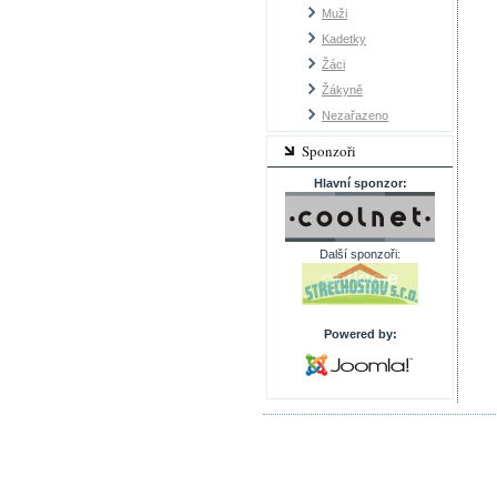
Muži
Kadetky
Žáci
Žákyně
Nezařazeno
Sponzoři
Hlavní sponzor:
Další sponzoři:
Powered by: