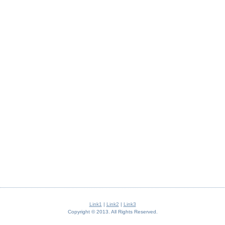
Link1
|
Link2
|
Link3
Copyright © 2013. All Rights Reserved.