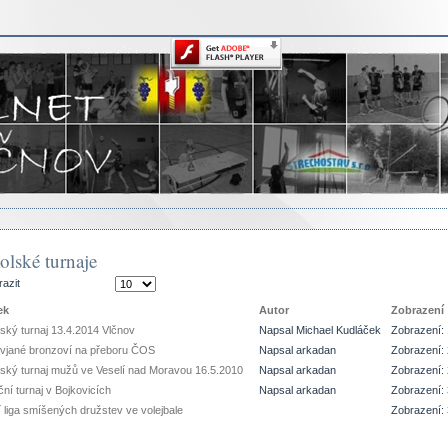
olské turnaje
razit
ek
Autor
Zobrazení
ský turnaj 13.4.2014 Vlčnov
Napsal Michael Kudláček
Zobrazení:
vjané bronzoví na přeboru ČOS
Napsal arkadan
Zobrazení:
ský turnaj mužů ve Veselí nad Moravou 16.5.2010
Napsal arkadan
Zobrazení:
ní turnaj v Bojkovicích
Napsal arkadan
Zobrazení:
 liga smíšených družstev ve volejbale
Zobrazení: