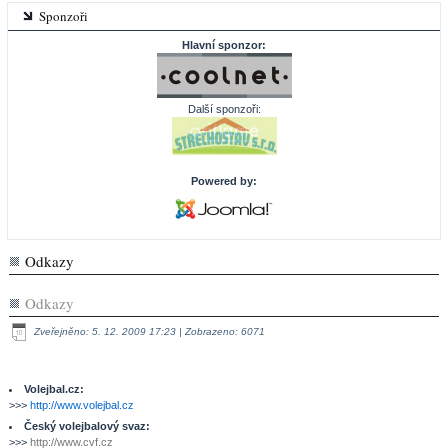
Sponzoři
Hlavní sponzor:
Další sponzoři:
Powered by:
Odkazy
Odkazy
Zveřejněno: 5. 12. 2009 17:23
| Zobrazeno: 6071
Volejbal.cz:
>>>
http://www.volejbal.cz
Český volejbalový svaz:
>>>
http://www.cvf.cz