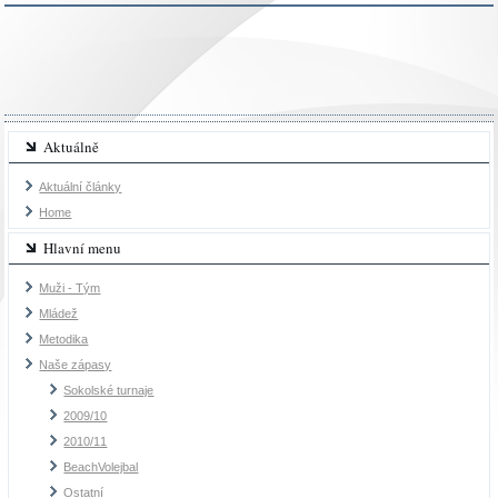
Aktuálně
Aktuální články
Home
Hlavní menu
Muži - Tým
Mládež
Metodika
Naše zápasy
Sokolské turnaje
2009/10
2010/11
BeachVolejbal
Ostatní