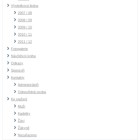
Výsledková listina
2007 / 08
2008 / 09
2009 / 10
2010 / 11
2011 / 12
Fotogalerie
Návštěvní kniha
Odkazy
Sponzoři
Kontakty
Administrátoři
Odpovědná osoba
Ke stažení
Muži
Kadetky
Žáci
Žákyně
Nezařazeno