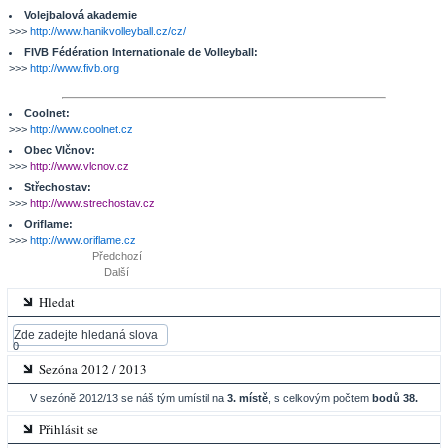
Volejbalová akademie
>>>
http://www.hanikvolleyball.cz/cz/
FIVB Fédération Internationale de Volleyball:
>>>
http://www.fivb.org
Coolnet:
>>>
http://www.coolnet.cz
Obec Vlčnov:
>>>
http://www.vlcnov.cz
Střechostav:
>>>
http://www.strechostav.cz
Oriflame:
>>>
http://www.oriflame.cz
Předchozí
Další
Hledat
0
Sezóna 2012 / 2013
V sezóně 2012/13 se náš tým umístil na
3. místě
, s celkovým počtem
bodů 38.
Přihlásit se