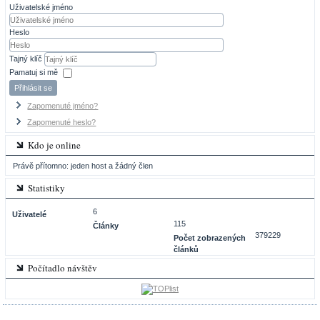
Uživatelské jméno
Heslo
Tajný klíč
Pamatuj si mě
Přihlásit se
Zapomenuté jméno?
Zapomenuté heslo?
Kdo je online
Právě přítomno: jeden host a žádný člen
Statistiky
6
Uživatelé
115
Články
379229
Počet zobrazených
článků
Počítadlo návštěv