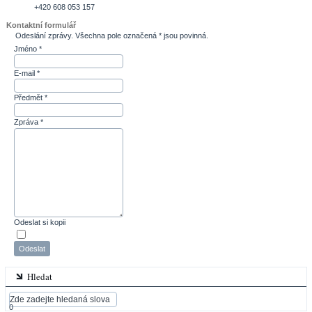
+420 608 053 157
Kontaktní formulář
Odeslání zprávy. Všechna pole označená * jsou povinná.
Jméno
*
E-mail
*
Předmět
*
Zpráva
*
Odeslat si kopii
Odeslat
Hledat
0