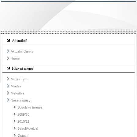
Aktuálně
Aktuální články
Home
Hlavní menu
Muži - Tým
Mládež
Metodika
Naše zápasy
Sokolské turnaje
2009/10
2010/11
BeachVolejbal
Ostatní