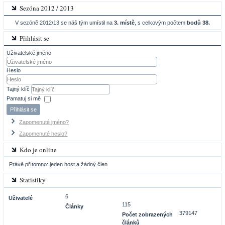
Sezóna 2012 / 2013
V sezóně 2012/13 se náš tým umístil na
3. místě
, s celkovým počtem
bodů 38.
Přihlásit se
Uživatelské jméno
Heslo
Tajný klíč
Pamatuj si mě
Přihlásit se
Zapomenuté jméno?
Zapomenuté heslo?
Kdo je online
Právě přítomno: jeden host a žádný člen
Statistiky
6
Uživatelé
115
Články
379147
Počet zobrazených
článků