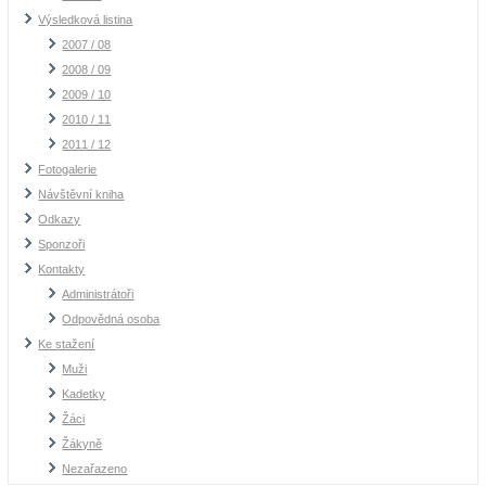
Výsledková listina
2007 / 08
2008 / 09
2009 / 10
2010 / 11
2011 / 12
Fotogalerie
Návštěvní kniha
Odkazy
Sponzoři
Kontakty
Administrátoři
Odpovědná osoba
Ke stažení
Muži
Kadetky
Žáci
Žákyně
Nezařazeno