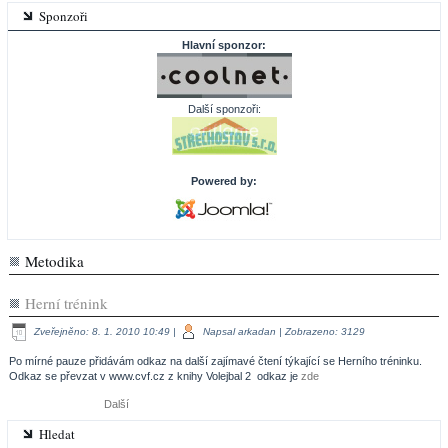
Sponzoři
Hlavní sponzor:
Další sponzoři:
Powered by:
Metodika
Herní trénink
Zveřejněno: 8. 1. 2010 10:49
|
Napsal arkadan
| Zobrazeno: 3129
Po mírné pauze přidávám odkaz na další zajímavé čtení týkající se Herního tréninku.
Odkaz se převzat v www.cvf.cz z knihy Volejbal 2 odkaz je
zde
Další
Hledat