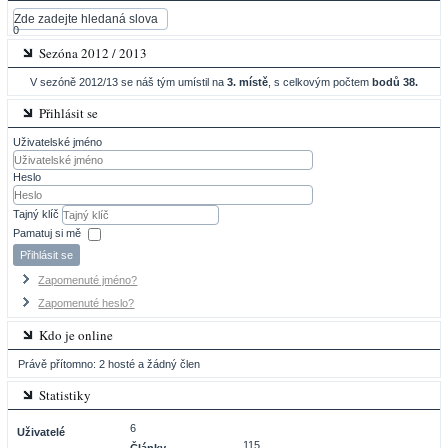
0
Sezóna 2012 / 2013
V sezóně 2012/13 se náš tým umístil na
3. místě
, s celkovým počtem
bodů 38.
Přihlásit se
Uživatelské jméno
Heslo
Tajný klíč
Pamatuj si mě
Přihlásit se
Zapomenuté jméno?
Zapomenuté heslo?
Kdo je online
Právě přítomno: 2 hosté a žádný člen
Statistiky
6
Uživatelé
115