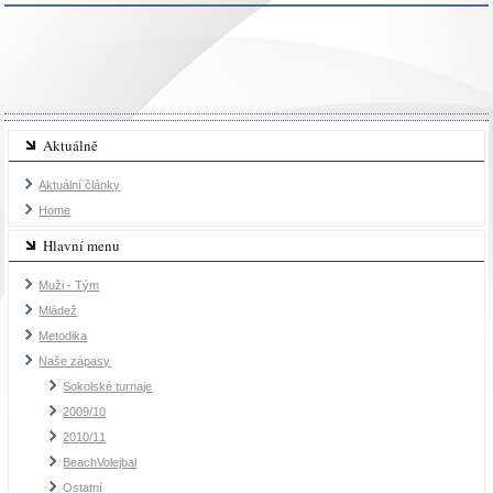
Aktuálně
Aktuální články
Home
Hlavní menu
Muži - Tým
Mládež
Metodika
Naše zápasy
Sokolské turnaje
2009/10
2010/11
BeachVolejbal
Ostatní