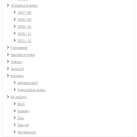
Výsledková listina
2007 / 08
2008 / 09
2009 / 10
2010 / 11
2011 / 12
Fotogalerie
Návštěvní kniha
Odkazy
Sponzoři
Kontakty
Administrátoři
Odpovědná osoba
Ke stažení
Muži
Kadetky
Žáci
Žákyně
Nezařazeno