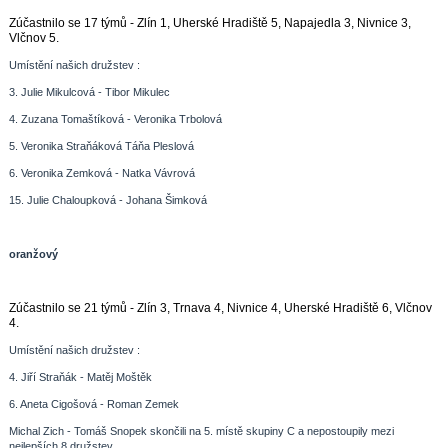
Zúčastnilo se 17 týmů - Zlín 1, Uherské Hradiště 5, Napajedla 3, Nivnice 3,
Vlčnov 5.
Umístění našich družstev :
3. Julie Mikulcová - Tibor Mikulec
4. Zuzana Tomaštíková - Veronika Trbolová
5. Veronika Straňáková Táňa Pleslová
6. Veronika Zemková - Natka Vávrová
15. Julie Chaloupková - Johana Šimková
oranžový
Zúčastnilo se
21 týmů - Zlín 3, Trnava 4, Nivnice 4, Uherské Hradiště 6, Vlčnov
4.
Umístění našich družstev :
4. Jiří Straňák - Matěj Moštěk
6. Aneta Cigošová - Roman Zemek
Michal Zich - Tomáš Snopek skončili na 5. místě skupiny C a nepostoupily mezi
nejlepších 8 družstev