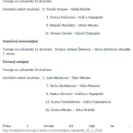
Turnaje se zúčastnilo 12 družstev.
Umístění našich družstev : 3. Tomáš Snopek – Matěj Moštěk
4. Tereza Kučerová – hráč z Napajedel
9. Matyáš Maršálek – Viktor Mikulec
11. Roman Zemek – David Chaloupka
Oranžový minivolejbal
Turnaje se zúčastnilo 12 družstev. Dvojice Johana Šimková – Verča Zemková obsadila
7. místo.
Červený volejbal
Turnaje se zúčastnilo 19 družstev.
Umístění našich družstev : 1. Julie Mikulcová – Tibor Mikulec
7. Verča Straňáková – Táňa Pleslová
8. Natka Vávrová – hráčka z Napajedel
13. Zuzka Tomaštíková – Julča Chaloupková
15. Ondra Mikulec – Jirka Straňák
Fotky z turnaje lze najít na :
http://volejbalvlcnov.rajce.idnes.cz/minivolejbal_napajedla_10_1_2016