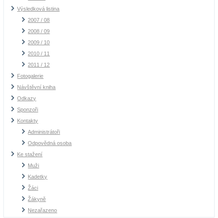
Výsledková listina
2007 / 08
2008 / 09
2009 / 10
2010 / 11
2011 / 12
Fotogalerie
Návštěvní kniha
Odkazy
Sponzoři
Kontakty
Administrátoři
Odpovědná osoba
Ke stažení
Muži
Kadetky
Žáci
Žákyně
Nezařazeno