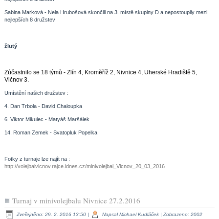
Sabina Marková - Nela Hrubošová skončili na 3. místě skupiny D a nepostoupily mezi
nejlepších 8 družstev
žlutý
Zúčastnilo se
18 týmů - Zlín 4, Kroměříž 2, Nivnice 4, Uherské Hradiště 5,
Vlčnov 3.
Umístění našich družstev :
4. Dan Trbola - David Chaloupka
6. Viktor Mikulec - Matyáš Maršálek
14. Roman Zemek - Svatopluk Popelka
Fotky z turnaje lze najít na :
http://volejbalvlcnov.rajce.idnes.cz/minivolejbal_Vlcnov_20_03_2016
Turnaj v minivolejbalu Nivnice 27.2.2016
Zveřejněno: 29. 2. 2016 13:50
|
Napsal Michael Kudláček
| Zobrazeno: 2002