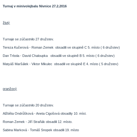
Turnaj v minivolejbalu Nivnice 27.2.2016
žlutý
Turnaje se zúčastnilo 27 družstev.
Tereza Kučerová - Roman Zemek obsadili ve skupině C 5. místo ( 6 družstev)
Dan Trbola - David Chaloupka obsadili ve skupině B 5. místo ( 6 družstev)
Matyáš Maršálek - Viktor Mikulec obsadili ve skupině E 4. místo ( 5 družstev)
oranžový
Turnaje se zúčastnilo 20 družstev.
Alžběta Ondrůšková - Aneta Cigošová obsadily 10. míst.
Roman Zemek - Jiří Straňák obsadili 12. místo.
Sabina Marková - Tomáš Snopek obsadili 19. místo