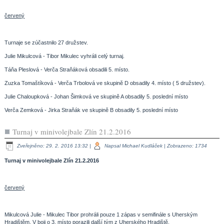
červený
Turnaje se zúčastnilo 27 družstev.
Julie Mikulcová - Tibor Mikulec vyhráli celý turnaj.
Táňa Pleslová - Verča Straňáková obsadili 5. místo.
Zuzka Tomaštíková - Verča Trbolová ve skupině D obsadily 4. místo ( 5 družstev).
Julie Chaloupková - Johan Šimková ve skupině A obsadily 5. poslední místo
Verča Zemková - Jirka Straňák ve skupině B obsadily 5. poslední místo
Turnaj v minivolejbale Zlín 21.2.2016
Zveřejněno: 29. 2. 2016 13:32
|
Napsal Michael Kudláček
| Zobrazeno: 1734
Turnaj v minivolejbale Zlín 21.2.2016
červený
Mikulcová Julie - Mikulec Tibor prohráli pouze 1 zápas v semifinále s Uherským
Hradištěm. V boji o 3. místo porazili další tým z Uherského Hradiště.