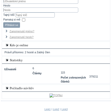
Heslo
Tajný klíč
Pamatuj si mě
Přihlásit se
Zapomenuté jméno?
Zapomenuté heslo?
Kdo je online
Právě přítomno: 2 hosté a žádný člen
Statistiky
6
Uživatelé
115
Články
379211
Počet zobrazených
článků
Počítadlo návštěv
Link1
|
Link2
|
Link3