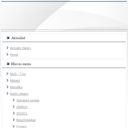
Aktuálně
Aktuální články
Home
Hlavní menu
Muži - Tým
Mládež
Metodika
Naše zápasy
Sokolské turnaje
2009/10
2010/11
BeachVolejbal
Ostatní