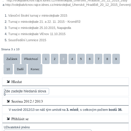
:
http://volejbalvlcnov.rajce.idnes.cz/minivolejbal_Uherské_Hradiště_20_12_2015_žlutý
a
http://volejbalvlcnov.rajce.idnes.cz/minivolejbal_Uherské_Hradiště_20_12_2015_červen
Vánoční školní turnaj v minivolejbale 2015
Turnaj v minivolejbale 21. a 22. 11. 2015 - Kroměříž
Turnaj v minivolejbale 25.10.2015, Napajedla
Turnaj v minivolejbale Vlčnov 11.10.2015
Soustředění Lomnice 2015
Strana 3 z 10
Začátek
Předchozí
1
2
3
4
5
6
7
8
9
10
Další
Konec
Hledat
0
Sezóna 2012 / 2013
V sezóně 2012/13 se náš tým umístil na
3. místě
, s celkovým počtem
bodů 38.
Přihlásit se
Uživatelské jméno