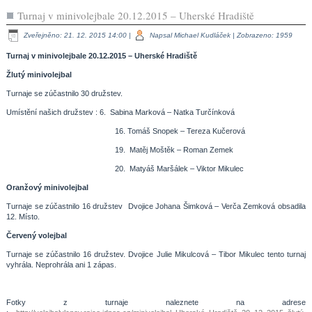
Turnaj v minivolejbale 20.12.2015 – Uherské Hradiště
Zveřejněno: 21. 12. 2015 14:00
|
Napsal Michael Kudláček
| Zobrazeno: 1959
Turnaj v minivolejbale 20.12.2015 – Uherské Hradiště
Žlutý minivolejbal
Turnaje se zúčastnilo 30 družstev.
Umístění našich družstev : 6. Sabina Marková – Natka Turčínková
16. Tomáš Snopek – Tereza Kučerová
19. Matěj Moštěk – Roman Zemek
20. Matyáš Maršálek – Viktor Mikulec
Oranžový minivolejbal
Turnaje se zúčastnilo 16 družstev Dvojice Johana Šimková – Verča Zemková obsadila
12. Místo.
Červený volejbal
Turnaje se zúčastnilo 16 družstev. Dvojice Julie Mikulcová – Tibor Mikulec tento turnaj
vyhrála. Neprohrála ani 1 zápas.
Fotky z turnaje naleznete na adrese