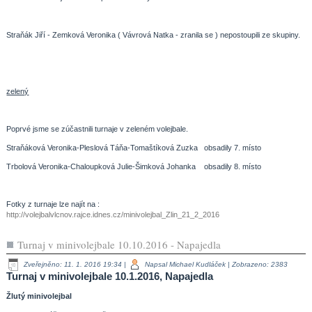
Straňák Jiří - Zemková Veronika ( Vávrová Natka - zranila se ) nepostoupili ze skupiny.
zelený
Poprvé jsme se zúčastnili turnaje v zeleném volejbale.
Straňáková Veronika-Pleslová Táňa-Tomaštíková Zuzka obsadily 7. místo
Trbolová Veronika-Chaloupková Julie-Šimková Johanka obsadily 8. místo
Fotky z turnaje lze najít na :
http://volejbalvlcnov.rajce.idnes.cz/minivolejbal_Zlin_21_2_2016
Turnaj v minivolejbale 10.10.2016 - Napajedla
Zveřejněno: 11. 1. 2016 19:34
|
Napsal Michael Kudláček
| Zobrazeno: 2383
Turnaj v minivolejbale 10.1.2016, Napajedla
Žlutý minivolejbal