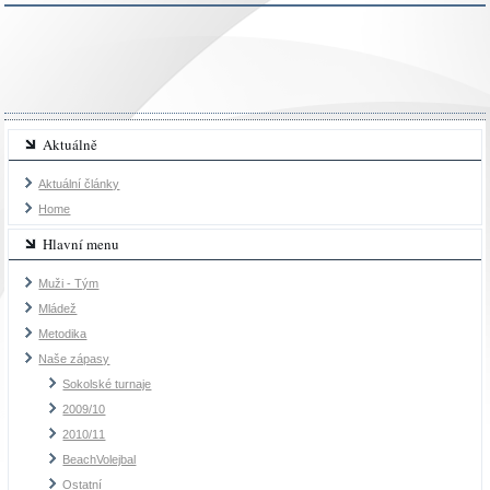
Aktuálně
Aktuální články
Home
Hlavní menu
Muži - Tým
Mládež
Metodika
Naše zápasy
Sokolské turnaje
2009/10
2010/11
BeachVolejbal
Ostatní