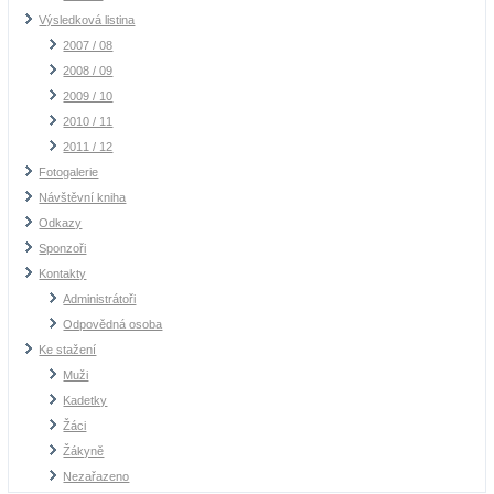
Výsledková listina
2007 / 08
2008 / 09
2009 / 10
2010 / 11
2011 / 12
Fotogalerie
Návštěvní kniha
Odkazy
Sponzoři
Kontakty
Administrátoři
Odpovědná osoba
Ke stažení
Muži
Kadetky
Žáci
Žákyně
Nezařazeno