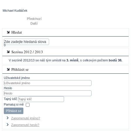
Michael Kudláček
Předchozí
Další
Hledat
0
Sezóna 2012 / 2013
V sezóně 2012/13 se náš tým umístil na
3. místě
, s celkovým počtem
bodů 38.
Přihlásit se
Uživatelské jméno
Heslo
Tajný klíč
Pamatuj si mě
Přihlásit se
Zapomenuté jméno?
Zapomenuté heslo?